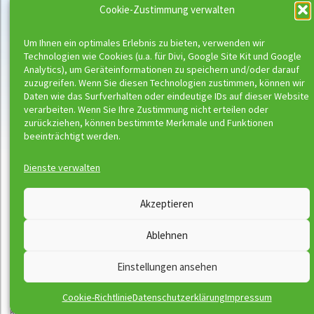
Der Wassermeloni Kursfinder – Anmeldung zu den Abzeichentagen
Cookie-Zustimmung verwalten
Der Wassermeloni Kursfinder – Exklusiver Vorverkauf
Der Wassermeloni Kursfinder – KS-Exklusiv
Um Ihnen ein optimales Erlebnis zu bieten, verwenden wir
Disclaimer
Technologien wie Cookies (u.a. für Divi, Google Site Kit und Google
Downloads
Analytics), um Geräteinformationen zu speichern und/oder darauf
Eltern-ABC
zuzugreifen. Wenn Sie diesen Technologien zustimmen, können wir
Daten wie das Surfverhalten oder eindeutige IDs auf dieser Website
Hannover
verarbeiten. Wenn Sie Ihre Zustimmung nicht erteilen oder
Impressum
zurückziehen, können bestimmte Merkmale und Funktionen
Informationen zum Herbstkursblock 2021/2022 für Bestandskunden
beeinträchtigt werden.
Informationen zum Herbstkursblock 2021/2022 für Neukunden
International Swim Schools Association
Dienste verwalten
Jobs
Kinderclub
Akzeptieren
Kitas
Kontakt
Ablehnen
Rückruf-Service
Kontaktformular – Mach ’n Job draus!
Einstellungen ansehen
Kreativer Wettbewerb
Kurse buchen
Cookie-Richtlinie
Datenschutzerklärung
Impressum
Kursorte