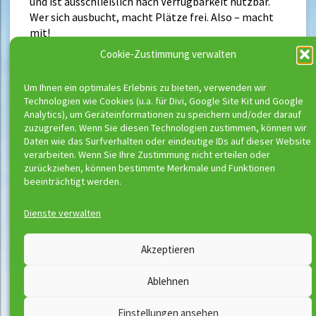
und ist ausschließlich nach Verfügbarkeit nutzbar.
Wer sich ausbucht, macht Plätze frei. Also – macht
mit!
Cookie-Zustimmung verwalten
Um Ihnen ein optimales Erlebnis zu bieten, verwenden wir
Neueste Beiträge
Technologien wie Cookies (u.a. für Divi, Google Site Kit und Google
Analytics), um Geräteinformationen zu speichern und/oder darauf
Buchungsstart der neuen Kurse
zuzugreifen. Wenn Sie diesen Technologien zustimmen, können wir
Richtig schwimmen kann man erst ab
Daten wie das Surfverhalten oder eindeutige IDs auf dieser Website
verarbeiten. Wenn Sie Ihre Zustimmung nicht erteilen oder
Bronze
zurückziehen, können bestimmte Merkmale und Funktionen
beeinträchtigt werden.
Dienste verwalten
Wassermeloni © 2026
Akzeptieren
Kontakt
Impressum
Ablehnen
Downloads
Disclaimer
Satzung
Datenschutzerklärung
Einstellungen ansehen
AGB
Vertrag widerrufen