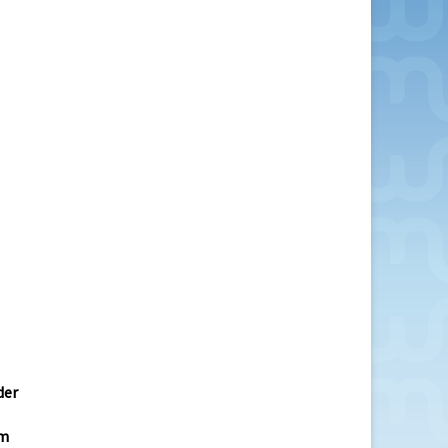
der
em