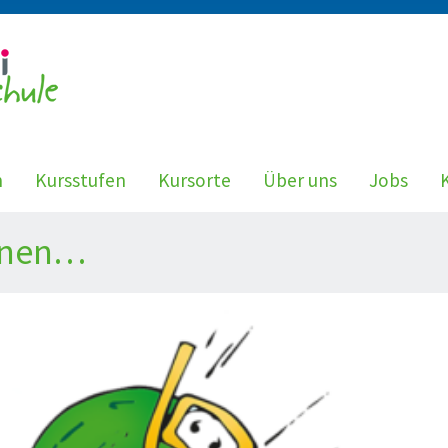
n
Kursstufen
Kursorte
Über uns
Jobs
ionen…