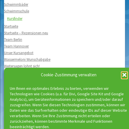
Schwimmbäder
Schwimmschule
Kursfinder
Startseite
Startseite – Rezensionen neu
Team Berlin
Team Hannover
Unser Kursangebot
Wassermeloni Wunschabgabe
Weitersagen lohnt sich!
Widerrufsbelehrung
Cookie-Zustimmung verwalten
Wir suchen neue Kursorte!
Wir Wassermelonis
Um Ihnen ein optimales Erlebnis zu bieten, verwenden wir
Kontakt
Technologien wie Cookies (u.a. für Divi, Google Site Kit und Google
Analytics), um Geräteinformationen zu speichern und/oder darauf
Unser Kinderschutzkonzept
zuzugreifen. Wenn Sie diesen Technologien zustimmen, können wir
Daten wie das Surfverhalten oder eindeutige IDs auf dieser Website
Unser Team
verarbeiten. Wenn Sie Ihre Zustimmung nicht erteilen oder
Unser Team
zurückziehen, können bestimmte Merkmale und Funktionen
beeinträchtigt werden.
Unser Unterrichtskonzept