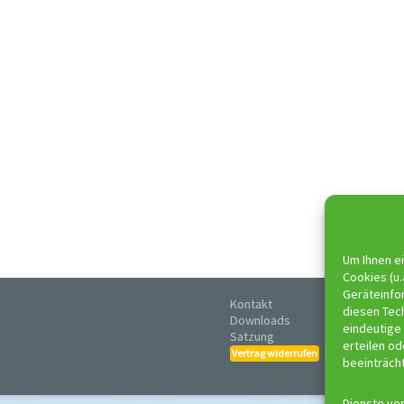
Um Ihnen ei
Cookies (u.
Geräteinfo
Kontakt
Imp
diesen Tec
Downloads
Disc
eindeutige 
Satzung
Date
erteilen o
AGB
Vertrag widerrufen
beeinträch
Dienste ve