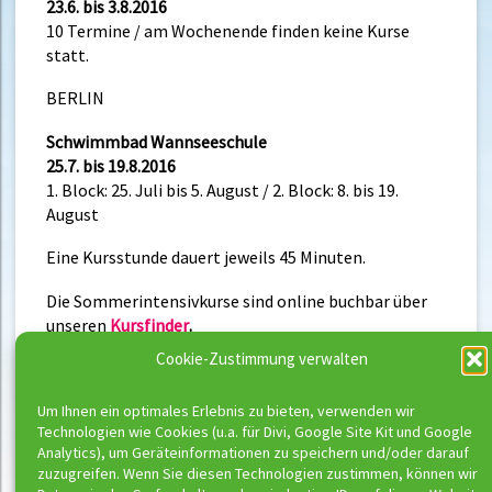
23.6. bis 3.8.2016
10 Termine / am Wochenende finden keine Kurse
statt.
BERLIN
Schwimmbad Wannseeschule
25.7. bis 19.8.2016
1. Block: 25. Juli bis 5. August / 2. Block: 8. bis 19.
August
Eine Kursstunde dauert jeweils 45 Minuten.
Die Sommerintensivkurse sind online buchbar über
unseren
Kursfinder
.
Cookie-Zustimmung verwalten
Um Ihnen ein optimales Erlebnis zu bieten, verwenden wir
Neueste Beiträge
Technologien wie Cookies (u.a. für Divi, Google Site Kit und Google
Analytics), um Geräteinformationen zu speichern und/oder darauf
Buchungsstart der neuen Kurse
zuzugreifen. Wenn Sie diesen Technologien zustimmen, können wir