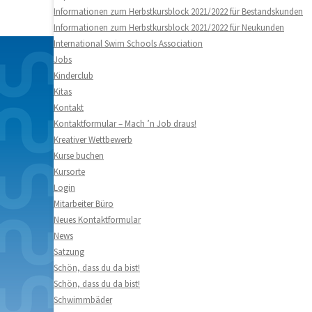
Informationen zum Herbstkursblock 2021/2022 für Bestandskunden
Informationen zum Herbstkursblock 2021/2022 für Neukunden
International Swim Schools Association
Jobs
Kinderclub
Kitas
Kontakt
Kontaktformular – Mach ’n Job draus!
Kreativer Wettbewerb
Kurse buchen
Kursorte
Login
Mitarbeiter Büro
Neues Kontaktformular
News
Satzung
Schön, dass du da bist!
Schön, dass du da bist!
Schwimmbäder