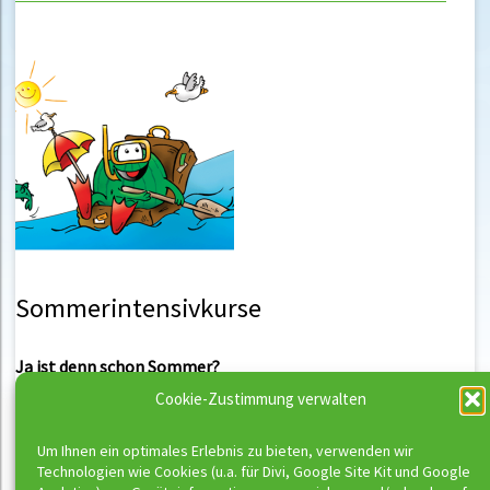
Sommerintensivkurse
Ja ist denn schon Sommer?
In den Sommerferien bieten wir euch wieder
Cookie-Zustimmung verwalten
in
Hannover (Henriettenstiftung & Eilenriedestift)
und
Berlin (Wannsee)
unsere Sommerintensivkurse für unsere
Um Ihnen ein optimales Erlebnis zu bieten, verwenden wir
Kursstufen Beginner bis Schwimmclub
an.
weiterlesen >
Technologien wie Cookies (u.a. für Divi, Google Site Kit und Google