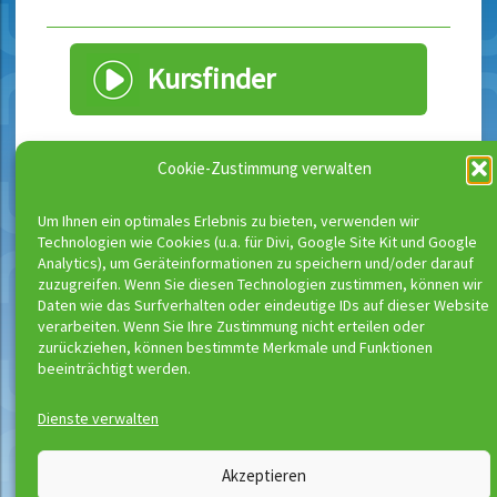
Kursfinder
Cookie-Zustimmung verwalten
Schwimmbäder nach Orten
filtern
Um Ihnen ein optimales Erlebnis zu bieten, verwenden wir
Technologien wie Cookies (u.a. für Divi, Google Site Kit und Google
Komplette Liste unserer Schwimmbäder
Analytics), um Geräteinformationen zu speichern und/oder darauf
>
zuzugreifen. Wenn Sie diesen Technologien zustimmen, können wir
Unsere Schwimmbäder in Berlin >
Daten wie das Surfverhalten oder eindeutige IDs auf dieser Website
verarbeiten. Wenn Sie Ihre Zustimmung nicht erteilen oder
Unsere Schwimmbäder in Hannover >
zurückziehen, können bestimmte Merkmale und Funktionen
beeinträchtigt werden.
Dienste verwalten
Wassermeloni © 2026
Akzeptieren