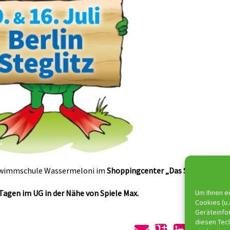
chwimmschule Wassermeloni im
Shoppingcenter „Das Schloss“
in d
Tagen im UG in der Nähe von Spiele Max.
Um Ihnen ei
Cookies (u.
Geräteinfo
diesen Tec