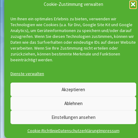
Cookie-Zustimmung verwalten
Um Ihnen ein optimales Erlebnis zu bieten, verwenden wir
Technologien wie Cookies (u.a. für Divi, Google Site Kit und Google
Analytics), um Geräteinformationen zu speichern und/oder darauf
zuzugreifen. Wenn Sie diesen Technologien zustimmen, können wir
Daten wie das Surfverhalten oder eindeutige IDs auf dieser Website
verarbeiten. Wenn Sie Ihre Zustimmung nicht erteilen oder
zurückziehen, können bestimmte Merkmale und Funktionen
beeinträchtigt werden.
Dienste verwalten
Wassermeloni © 2026
Akzeptieren
Kontakt
Impressum
Ablehnen
Downloads
Disclaimer
Satzung
Datenschutzerklärung
Einstellungen ansehen
AGB
Vertrag widerrufen
Cookie-Richtlinie
Datenschutzerklärung
Impressum