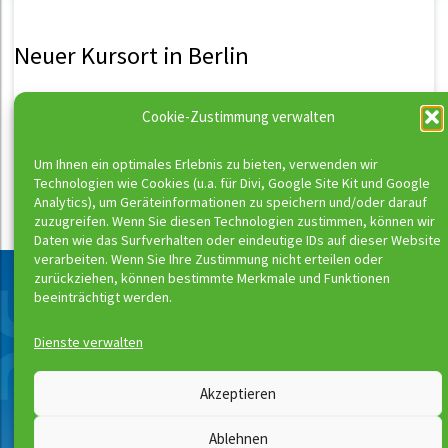
Neuer Kursort in Berlin
Willkommen im Kombibad Seestraße.
Cookie-Zustimmung verwalten
„Ick steh uff Wedding“. Wir Wassermelonis jetzt auch. Im
Stadtteil Wedding sind wir jetzt zu Gast bei den Berliner
Um Ihnen ein optimales Erlebnis zu bieten, verwenden wir
Bäderbetrieben.
weiterlesen >
Technologien wie Cookies (u.a. für Divi, Google Site Kit und Google
Analytics), um Geräteinformationen zu speichern und/oder darauf
zuzugreifen. Wenn Sie diesen Technologien zustimmen, können wir
Daten wie das Surfverhalten oder eindeutige IDs auf dieser Website
verarbeiten. Wenn Sie Ihre Zustimmung nicht erteilen oder
Neueste Beiträge
zurückziehen, können bestimmte Merkmale und Funktionen
beeinträchtigt werden.
Buchungsstart der neuen Kurse
Richtig schwimmen kann man erst ab Bronze
Dienste verwalten
Wassermeloni © 2026
Akzeptieren
Kontakt
Impressum
Ablehnen