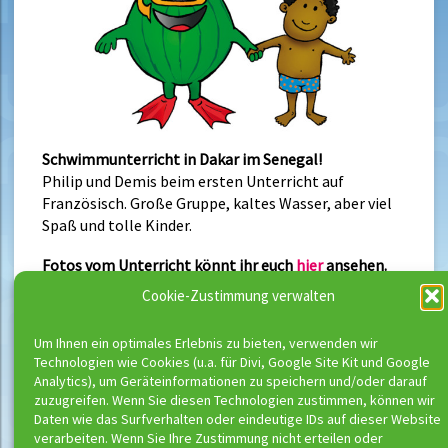
Schwimmunterricht in Dakar im Senegal!
Philip und Demis beim ersten Unterricht auf
Französisch. Große Gruppe, kaltes Wasser, aber viel
Spaß und tolle Kinder.
Fotos vom Unterricht könnt ihr euch
hier
ansehen.
Cookie-Zustimmung verwalten
Um Ihnen ein optimales Erlebnis zu bieten, verwenden wir
Neueste Beiträge
Technologien wie Cookies (u.a. für Divi, Google Site Kit und Google
Analytics), um Geräteinformationen zu speichern und/oder darauf
Buchungsstart der neuen Kurse
zuzugreifen. Wenn Sie diesen Technologien zustimmen, können wir
Richtig schwimmen kann man erst ab
Daten wie das Surfverhalten oder eindeutige IDs auf dieser Website
verarbeiten. Wenn Sie Ihre Zustimmung nicht erteilen oder
Bronze