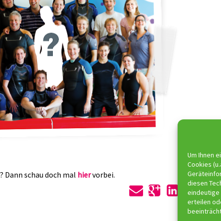
Um Ihnen ei
Cookies (u.
Geräteinfo
n? Dann schau doch mal
hier
vorbei.
diesen Tec
eindeutige 
erteilen o
beeinträch