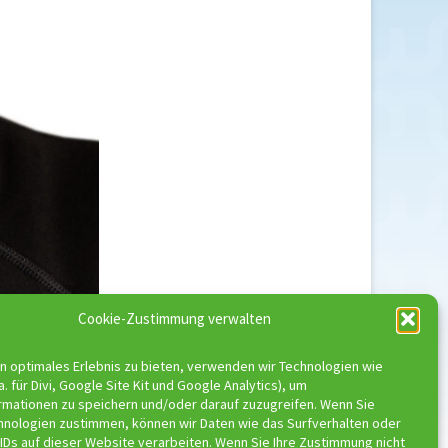
Cookie-Zustimmung verwalten
n optimales Erlebnis zu bieten, verwenden wir Technologien wie
a. für Divi, Google Site Kit und Google Analytics), um
rmationen zu speichern und/oder darauf zuzugreifen. Wenn Sie
hnologien zustimmen, können wir Daten wie das Surfverhalten oder
IDs auf dieser Website verarbeiten. Wenn Sie Ihre Zustimmung nicht