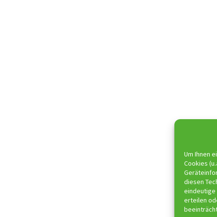
Um Ihnen ei
Cookies (u.
Geräteinfo
diesen Tec
eindeutige 
erteilen o
beeinträch