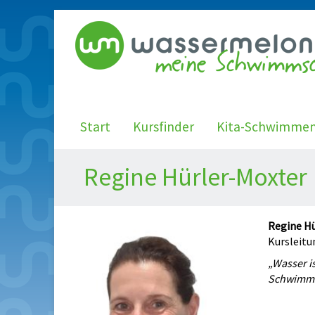
Start
Kursfinder
Kita-Schwimme
Regine Hürler-Moxter
Regine H
Kursleitu
„Wasser i
Schwimmst