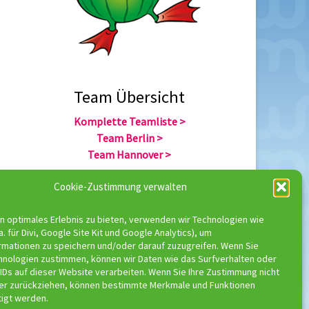
Team Übersicht
Komplette Teamliste >
Team Berlin >
Team Hannover >
Cookie-Zustimmung verwalten
Team Übersicht
n optimales Erlebnis zu bieten, verwenden wir Technologien wie
Komplette Trainerliste >
a. für Divi, Google Site Kit und Google Analytics), um
Trainer Berlin >
rmationen zu speichern und/oder darauf zuzugreifen. Wenn Sie
Trainer Hannover >
hnologien zustimmen, können wir Daten wie das Surfverhalten oder
IDs auf dieser Website verarbeiten. Wenn Sie Ihre Zustimmung nicht
der zurückziehen, können bestimmte Merkmale und Funktionen
tigt werden.