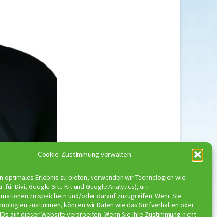
Cookie-Zustimmung verwalten
n optimales Erlebnis zu bieten, verwenden wir Technologien wie
a. für Divi, Google Site Kit und Google Analytics), um
rmationen zu speichern und/oder darauf zuzugreifen. Wenn Sie
hnologien zustimmen, können wir Daten wie das Surfverhalten oder
IDs auf dieser Website verarbeiten. Wenn Sie Ihre Zustimmung nicht