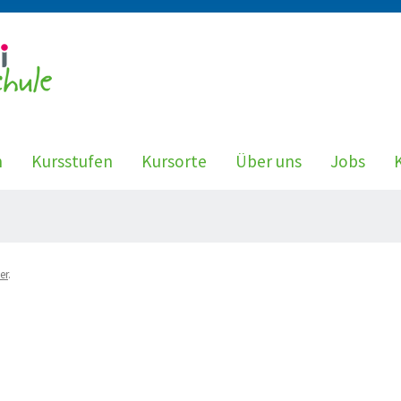
n
Kursstufen
Kursorte
Über uns
Jobs
er
.