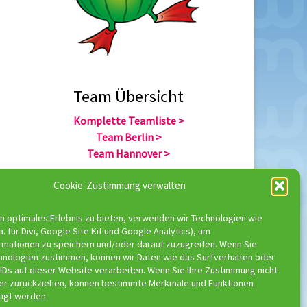
Team Übersicht
Komplette Teamliste >
Team Berlin >
Team Hannover >
Cookie-Zustimmung verwalten
Team Übersicht
n optimales Erlebnis zu bieten, verwenden wir Technologien wie
Komplette Trainerliste >
a. für Divi, Google Site Kit und Google Analytics), um
Trainer Berlin >
rmationen zu speichern und/oder darauf zuzugreifen. Wenn Sie
Trainer Hannover >
hnologien zustimmen, können wir Daten wie das Surfverhalten oder
IDs auf dieser Website verarbeiten. Wenn Sie Ihre Zustimmung nicht
der zurückziehen, können bestimmte Merkmale und Funktionen
tigt werden.