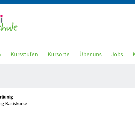
n
Kursstufen
Kursorte
Über uns
Jobs
räunig
ng Basiskurse