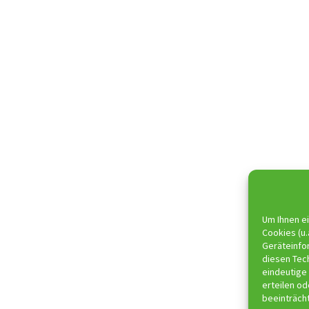
Um Ihnen ei
Cookies (u.
Geräteinfo
diesen Tec
eindeutige 
erteilen o
beeinträch