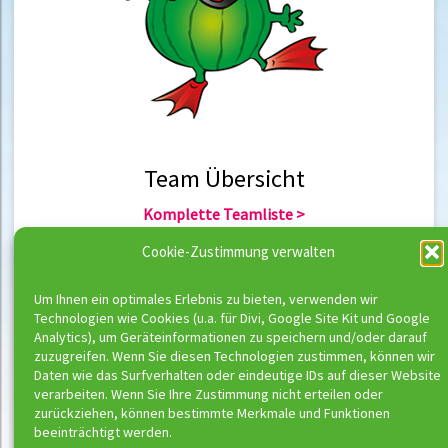
Team Übersicht
Komplette Teamliste >
Team Berlin >
Cookie-Zustimmung verwalten
Team Hannover >
Um Ihnen ein optimales Erlebnis zu bieten, verwenden wir
Technologien wie Cookies (u.a. für Divi, Google Site Kit und Google
Team Übersicht
Analytics), um Geräteinformationen zu speichern und/oder darauf
zuzugreifen. Wenn Sie diesen Technologien zustimmen, können wir
Komplette Trainerliste >
Daten wie das Surfverhalten oder eindeutige IDs auf dieser Website
Trainer Berlin >
verarbeiten. Wenn Sie Ihre Zustimmung nicht erteilen oder
Trainer Hannover >
zurückziehen, können bestimmte Merkmale und Funktionen
beeinträchtigt werden.