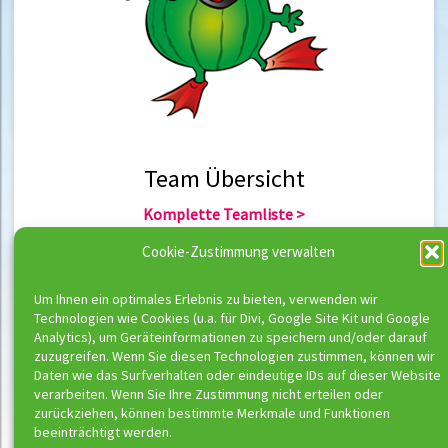
Team Übersicht
Komplette Teamliste >
Team Berlin >
Cookie-Zustimmung verwalten
Team Hannover >
Um Ihnen ein optimales Erlebnis zu bieten, verwenden wir
Technologien wie Cookies (u.a. für Divi, Google Site Kit und Google
Team Übersicht
Analytics), um Geräteinformationen zu speichern und/oder darauf
zuzugreifen. Wenn Sie diesen Technologien zustimmen, können wir
Komplette Trainerliste >
Daten wie das Surfverhalten oder eindeutige IDs auf dieser Website
Trainer Berlin >
verarbeiten. Wenn Sie Ihre Zustimmung nicht erteilen oder
Trainer Hannover >
zurückziehen, können bestimmte Merkmale und Funktionen
beeinträchtigt werden.