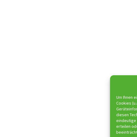
Um Ihnen ei
Cookies (u.
Geräteinfo
diesen Tec
eindeutige 
erteilen o
beeinträch