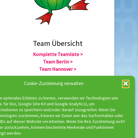
Team Übersicht
Komplette Teamliste >
Team Berlin >
Team Hannover >
Cookie-Zustimmung verwalten
Team Übersicht
n optimales Erlebnis zu bieten, verwenden wir Technologien wie
Komplette Trainerliste >
a. für Divi, Google Site Kit und Google Analytics), um
Trainer Berlin >
rmationen zu speichern und/oder darauf zuzugreifen. Wenn Sie
Trainer Hannover >
hnologien zustimmen, können wir Daten wie das Surfverhalten oder
IDs auf dieser Website verarbeiten. Wenn Sie Ihre Zustimmung nicht
der zurückziehen, können bestimmte Merkmale und Funktionen
tigt werden.