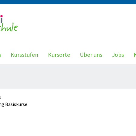
n
Kursstufen
Kursorte
Über uns
Jobs
s
ng Basiskurse