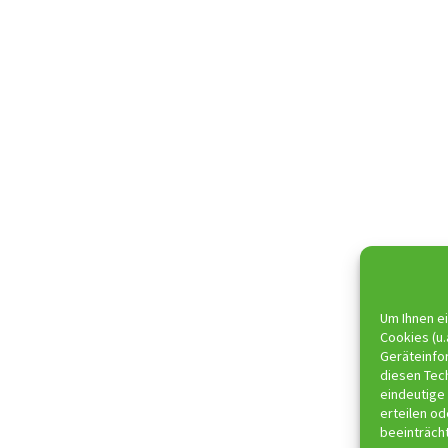
Um Ihnen ei
Cookies (u.
Geräteinfo
diesen Tec
eindeutige 
erteilen o
beeinträch