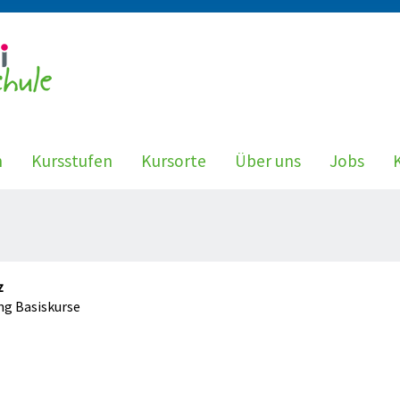
n
Kursstufen
Kursorte
Über uns
Jobs
z
ng Basiskurse