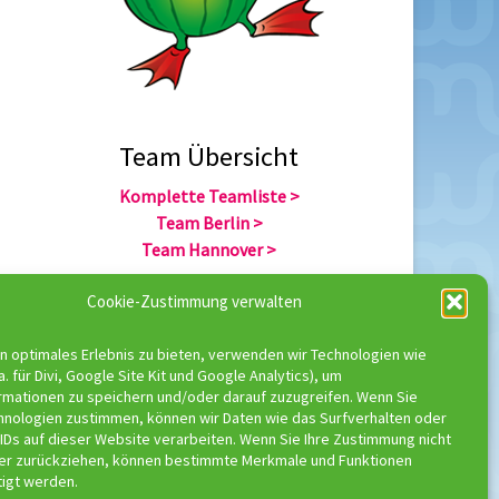
Team Übersicht
Komplette Teamliste >
Team Berlin >
Team Hannover >
Cookie-Zustimmung verwalten
Team Übersicht
n optimales Erlebnis zu bieten, verwenden wir Technologien wie
Komplette Trainerliste >
a. für Divi, Google Site Kit und Google Analytics), um
Trainer Berlin >
rmationen zu speichern und/oder darauf zuzugreifen. Wenn Sie
Trainer Hannover >
hnologien zustimmen, können wir Daten wie das Surfverhalten oder
IDs auf dieser Website verarbeiten. Wenn Sie Ihre Zustimmung nicht
der zurückziehen, können bestimmte Merkmale und Funktionen
tigt werden.