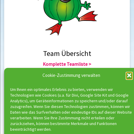
Team Übersicht
Komplette Teamliste >
Team Berlin >
Cookie-Zustimmung verwalten
Team Hannover >
Um Ihnen ein optimales Erlebnis zu bieten, verwenden wir
Technologien wie Cookies (u.a. für Divi, Google Site Kit und Google
Team Übersicht
Analytics), um Geräteinformationen zu speichern und/oder darauf
zuzugreifen. Wenn Sie diesen Technologien zustimmen, können wir
Komplette Trainerliste >
Daten wie das Surfverhalten oder eindeutige IDs auf dieser Website
Trainer Berlin >
verarbeiten. Wenn Sie Ihre Zustimmung nicht erteilen oder
Trainer Hannover >
zurückziehen, können bestimmte Merkmale und Funktionen
beeinträchtigt werden.