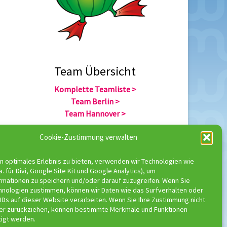
Team Übersicht
Komplette Teamliste >
Team Berlin >
Team Hannover >
Cookie-Zustimmung verwalten
Team Übersicht
n optimales Erlebnis zu bieten, verwenden wir Technologien wie
Komplette Trainerliste >
a. für Divi, Google Site Kit und Google Analytics), um
Trainer Berlin >
rmationen zu speichern und/oder darauf zuzugreifen. Wenn Sie
Trainer Hannover >
hnologien zustimmen, können wir Daten wie das Surfverhalten oder
IDs auf dieser Website verarbeiten. Wenn Sie Ihre Zustimmung nicht
der zurückziehen, können bestimmte Merkmale und Funktionen
tigt werden.