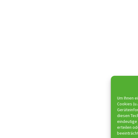
Um Ihnen ei
Cookies (u.
Geräteinfo
diesen Tec
eindeutige 
erteilen o
beeinträch