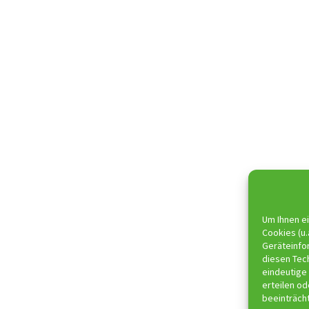
Um Ihnen ei
Cookies (u.
Geräteinfo
diesen Tec
eindeutige 
erteilen o
beeinträch