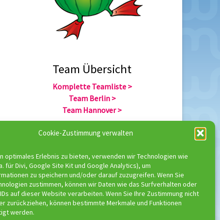
Team Übersicht
Komplette Teamliste >
Team Berlin >
Team Hannover >
Cookie-Zustimmung verwalten
Team Übersicht
n optimales Erlebnis zu bieten, verwenden wir Technologien wie
Komplette Trainerliste >
a. für Divi, Google Site Kit und Google Analytics), um
Trainer Berlin >
rmationen zu speichern und/oder darauf zuzugreifen. Wenn Sie
Trainer Hannover >
hnologien zustimmen, können wir Daten wie das Surfverhalten oder
IDs auf dieser Website verarbeiten. Wenn Sie Ihre Zustimmung nicht
der zurückziehen, können bestimmte Merkmale und Funktionen
tigt werden.