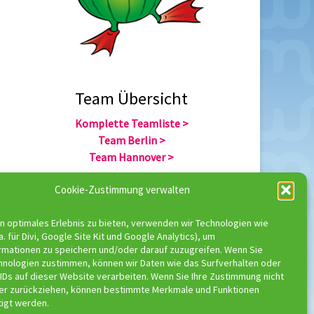
Team Übersicht
Komplette Teamliste >
Team Berlin >
Team Hannover >
Cookie-Zustimmung verwalten
Team Übersicht
n optimales Erlebnis zu bieten, verwenden wir Technologien wie
Komplette Trainerliste >
a. für Divi, Google Site Kit und Google Analytics), um
Trainer Berlin >
rmationen zu speichern und/oder darauf zuzugreifen. Wenn Sie
Trainer Hannover >
hnologien zustimmen, können wir Daten wie das Surfverhalten oder
IDs auf dieser Website verarbeiten. Wenn Sie Ihre Zustimmung nicht
der zurückziehen, können bestimmte Merkmale und Funktionen
tigt werden.