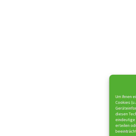
Um Ihnen ei
Cookies (u.
Geräteinfo
diesen Tec
eindeutige 
erteilen o
beeinträch