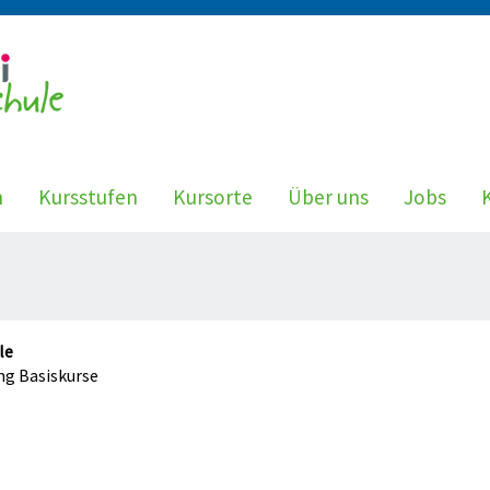
n
Kursstufen
Kursorte
Über uns
Jobs
le
ng Basiskurse