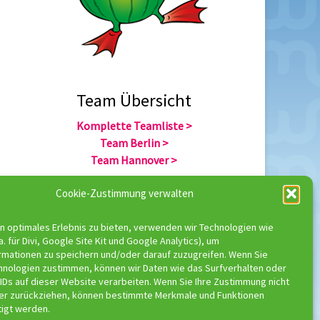
Team Übersicht
Komplette Teamliste >
Team Berlin >
Team Hannover >
Cookie-Zustimmung verwalten
Team Übersicht
n optimales Erlebnis zu bieten, verwenden wir Technologien wie
Komplette Trainerliste >
a. für Divi, Google Site Kit und Google Analytics), um
Trainer Berlin >
rmationen zu speichern und/oder darauf zuzugreifen. Wenn Sie
Trainer Hannover >
hnologien zustimmen, können wir Daten wie das Surfverhalten oder
IDs auf dieser Website verarbeiten. Wenn Sie Ihre Zustimmung nicht
der zurückziehen, können bestimmte Merkmale und Funktionen
tigt werden.