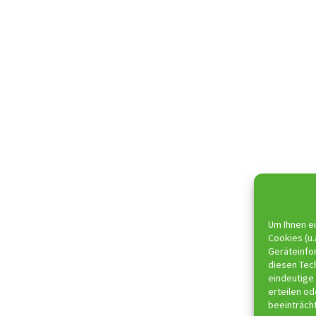
Um Ihnen ei
Cookies (u.
Geräteinfo
diesen Tec
eindeutige 
erteilen o
beeinträch