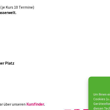
r
(je Kurs 10 Termine)
asserwelt.
er Platz
Um Ihnen ei
Cookies (u.
Geräteinfo
ar über unseren
Kursfinder
.
diesen Tec