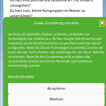
umzugehen?
Du hast Lust, kleine Kursgruppen im Wasser zu
unterrichten?
Cookie-Zustimmung verwalten
Um Ihnen ein optimales Erlebnis zu bieten, verwenden wir
Neueste Beiträge
Technologien wie Cookies (u.a. für Divi, Google Site Kit und Google
Analytics), um Geräteinformationen zu speichern und/oder darauf
Buchungsstart der neuen Kurse
zuzugreifen. Wenn Sie diesen Technologien zustimmen, können wir
Richtig schwimmen kann man erst ab
Daten wie das Surfverhalten oder eindeutige IDs auf dieser Website
verarbeiten. Wenn Sie Ihre Zustimmung nicht erteilen oder
Bronze
zurückziehen, können bestimmte Merkmale und Funktionen
beeinträchtigt werden.
Dienste verwalten
Wassermeloni © 2026
Akzeptieren
Kontakt
Impressum
Ablehnen
Downloads
Disclaimer
Satzung
Datenschutzerklärung