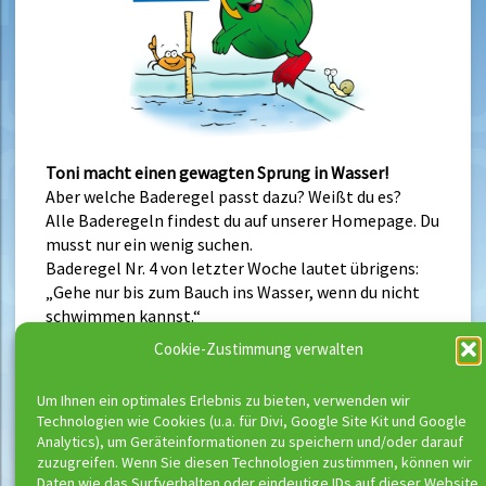
Toni macht einen gewagten Sprung in Wasser!
Aber welche Baderegel passt dazu? Weißt du es?
Alle Baderegeln findest du auf unserer Homepage. Du
musst nur ein wenig suchen.
Baderegel Nr. 4 von letzter Woche lautet übrigens:
„Gehe nur bis zum Bauch ins Wasser, wenn du nicht
schwimmen kannst.“
Cookie-Zustimmung verwalten
Um Ihnen ein optimales Erlebnis zu bieten, verwenden wir
Neueste Beiträge
Technologien wie Cookies (u.a. für Divi, Google Site Kit und Google
Analytics), um Geräteinformationen zu speichern und/oder darauf
Buchungsstart der neuen Kurse
zuzugreifen. Wenn Sie diesen Technologien zustimmen, können wir
Richtig schwimmen kann man erst ab
Daten wie das Surfverhalten oder eindeutige IDs auf dieser Website