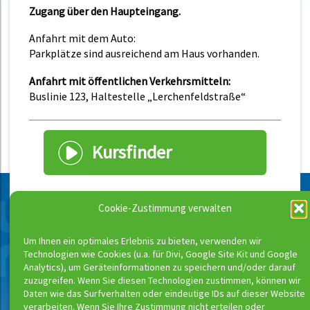
Zugang über den Haupteingang.
Anfahrt mit dem Auto:
Parkplätze sind ausreichend am Haus vorhanden.
Anfahrt mit öffentlichen Verkehrsmitteln:
Buslinie 123, Haltestelle „Lerchenfeldstraße“
Kursfinder
Cookie-Zustimmung verwalten
Schwimmbäder nach Orten
filtern
Um Ihnen ein optimales Erlebnis zu bieten, verwenden wir
Technologien wie Cookies (u.a. für Divi, Google Site Kit und Google
Komplette Liste unserer Schwimmbäder
Analytics), um Geräteinformationen zu speichern und/oder darauf
>
zuzugreifen. Wenn Sie diesen Technologien zustimmen, können wir
Unsere Schwimmbäder in Berlin >
Daten wie das Surfverhalten oder eindeutige IDs auf dieser Website
verarbeiten. Wenn Sie Ihre Zustimmung nicht erteilen oder
Unsere Schwimmbäder in Hannover >