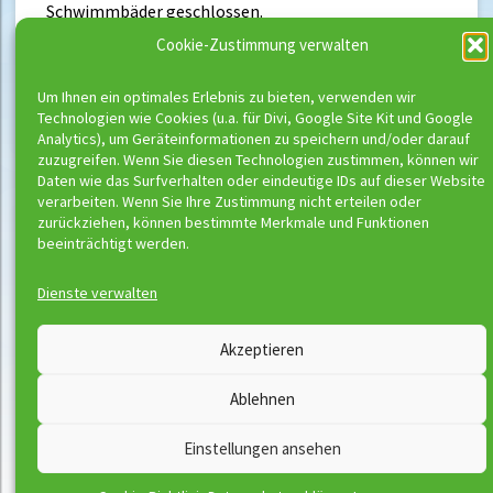
Schwimmbäder geschlossen.
Cookie-Zustimmung verwalten
Um Ihnen ein optimales Erlebnis zu bieten, verwenden wir
Neueste Beiträge
Technologien wie Cookies (u.a. für Divi, Google Site Kit und Google
Analytics), um Geräteinformationen zu speichern und/oder darauf
Buchungsstart der neuen Kurse
zuzugreifen. Wenn Sie diesen Technologien zustimmen, können wir
Richtig schwimmen kann man erst ab
Daten wie das Surfverhalten oder eindeutige IDs auf dieser Website
verarbeiten. Wenn Sie Ihre Zustimmung nicht erteilen oder
Bronze
zurückziehen, können bestimmte Merkmale und Funktionen
beeinträchtigt werden.
Dienste verwalten
Wassermeloni © 2026
Akzeptieren
Kontakt
Impressum
Ablehnen
Downloads
Disclaimer
Satzung
Datenschutzerklärung
Einstellungen ansehen
AGB
Vertrag widerrufen