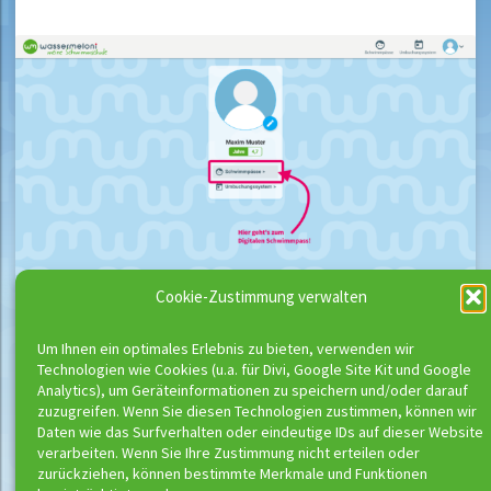
Cookie-Zustimmung verwalten
Klickt hier auf den Button „Schwimmpässe“ unter dem
Um Ihnen ein optimales Erlebnis zu bieten, verwenden wir
Technologien wie Cookies (u.a. für Divi, Google Site Kit und Google
Profilbild eures Kindes um zu dem Schwimmpass zu
Analytics), um Geräteinformationen zu speichern und/oder darauf
gelangen.
zuzugreifen. Wenn Sie diesen Technologien zustimmen, können wir
Daten wie das Surfverhalten oder eindeutige IDs auf dieser Website
verarbeiten. Wenn Sie Ihre Zustimmung nicht erteilen oder
zurückziehen, können bestimmte Merkmale und Funktionen