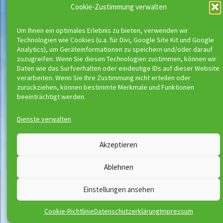
Cookie-Zustimmung verwalten
Suchen
Um Ihnen ein optimales Erlebnis zu bieten, verwenden wir
nach:
Neueste Beiträge
Technologien wie Cookies (u.a. für Divi, Google Site Kit und Google
Analytics), um Geräteinformationen zu speichern und/oder darauf
Buchungsstart der neuen Kurse
zuzugreifen. Wenn Sie diesen Technologien zustimmen, können wir
Richtig schwimmen kann man erst ab Bronze
Daten wie das Surfverhalten oder eindeutige IDs auf dieser Website
verarbeiten. Wenn Sie Ihre Zustimmung nicht erteilen oder
zurückziehen, können bestimmte Merkmale und Funktionen
beeinträchtigt werden.
Wassermeloni © 2026
Kontakt
Impressum
Dienste verwalten
Downloads
Disclaimer
Satzung
Datenschutzerklärung
Akzeptieren
AGB
Vertrag widerrufen
Ablehnen
Einstellungen ansehen
Cookie-Richtlinie
Datenschutzerklärung
Impressum