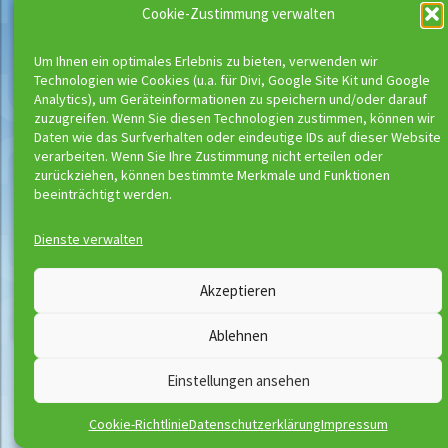
Cookie-Zustimmung verwalten
Suchen
Um Ihnen ein optimales Erlebnis zu bieten, verwenden wir
nach:
Neueste Beiträge
Technologien wie Cookies (u.a. für Divi, Google Site Kit und Google
Analytics), um Geräteinformationen zu speichern und/oder darauf
Buchungsstart der neuen Kurse
zuzugreifen. Wenn Sie diesen Technologien zustimmen, können wir
Richtig schwimmen kann man erst ab Bronze
Daten wie das Surfverhalten oder eindeutige IDs auf dieser Website
verarbeiten. Wenn Sie Ihre Zustimmung nicht erteilen oder
zurückziehen, können bestimmte Merkmale und Funktionen
beeinträchtigt werden.
Wassermeloni © 2026
Kontakt
Impressum
Dienste verwalten
Downloads
Disclaimer
Satzung
Datenschutzerklärung
Akzeptieren
AGB
Vertrag widerrufen
Ablehnen
Einstellungen ansehen
Cookie-Richtlinie
Datenschutzerklärung
Impressum